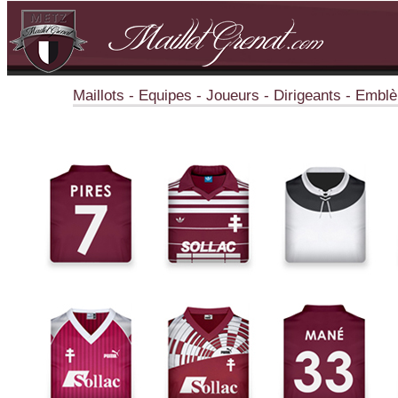
Maillots -
Equipes -
Joueurs -
Dirigeants -
Emblè