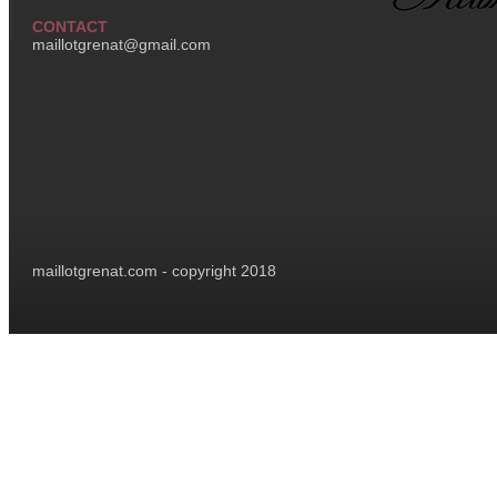
CONTACT
maillotgrenat@gmail.com
maillotgrenat.com - copyright 2018